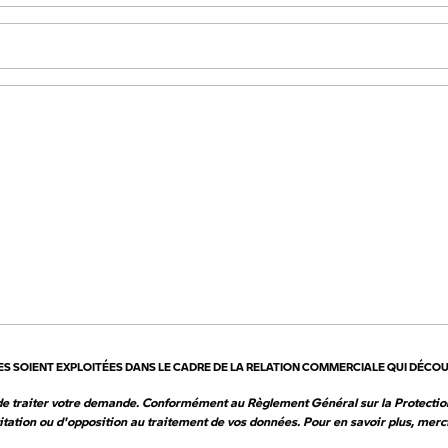
garanties. Nous reprenons et vendons des motos 
Suzuki, Triumph, KTM, Ducati, Harley Davidson, I
nt les expédier en région Nouvelle Aquitaine et 
FILT
TYPES (1)
TRAIL
IES SOIENT EXPLOITÉES DANS LE CADRE DE LA RELATION COMMERCIALE QUI DÉCO
e traiter votre demande. Conformément au Règlement Général sur la Protectio
imitation ou d'opposition au traitement de vos données. Pour en savoir plus, merc