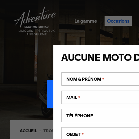
La gamme
Occasions
AUCUNE MOTO D
TROUVEZ VO
NOM & PRÉNOM
*
MAIL
*
TÉLÉPHONE
ACCUEIL
TROUVEZ VOTRE MOTO D’OCCASION EN NOUVE
OBJET
*