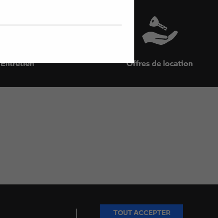
Entretien
Offres de location
1710 Rue des Platanes
16430 Champniers
05 45 20 00 12
Sur Facebook
Sur Instagram
Sur YouTube
TOUT ACCEPTER