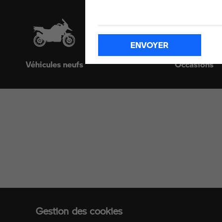
ENVOYER
Véhicules neufs
Occasions
Avenue du Président
87000 Limoges
05 55 10 38 42
Sur Facebook
Sur Instagram
Gestion des cookies
Sur YouTube