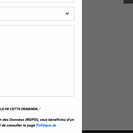
d'occasion toutes
ndian, Royal Enfield,
dans toute la France.
RER
ULE DE CETTE DEMANDE.
*
n des Données (RGPD), vous bénéficiez d'un
i de consulter la page
Politique de