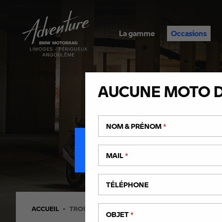
La gamme
Occasions
AUCUNE MOTO D
TROUVEZ VO
NOM & PRÉNOM
*
MAIL
*
TÉLÉPHONE
ACCUEIL
TROUVEZ VOTRE MOTO D’OCCASION EN NOUVE
OBJET
*