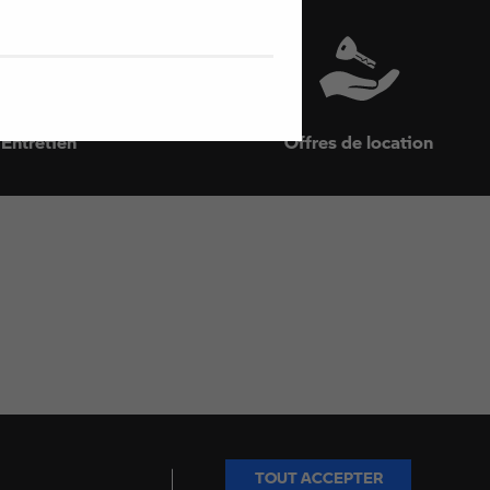
Entretien
Offres de location
1710 Rue des Platanes
16430 Champniers
05 45 20 00 12
Sur Facebook
Sur Instagram
Sur YouTube
TOUT ACCEPTER