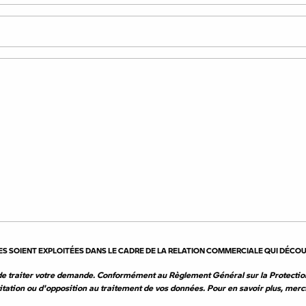
garanties. Nous reprenons et vendons des motos 
Suzuki, Triumph, KTM, Ducati, Harley Davidson, I
nt les expédier en région Nouvelle Aquitaine et 
FILT
TYPES (1)
TRAIL
IES SOIENT EXPLOITÉES DANS LE CADRE DE LA RELATION COMMERCIALE QUI DÉCO
e traiter votre demande. Conformément au Règlement Général sur la Protectio
imitation ou d'opposition au traitement de vos données. Pour en savoir plus, merc