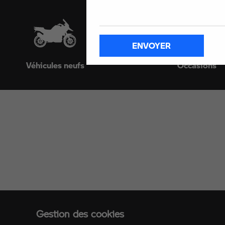
ENVOYER
Véhicules neufs
Occasions
Avenue du Président
87000 Limoges
05 55 10 38 42
Sur Facebook
Sur Instagram
Gestion des cookies
Sur YouTube