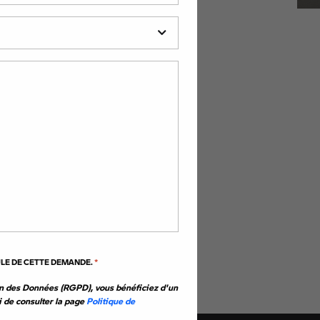
d'occasion toutes
ndian, Royal Enfield,
dans toute la France.
RER
ULE DE CETTE DEMANDE.
*
n des Données (RGPD), vous bénéficiez d'un
i de consulter la page
Politique de