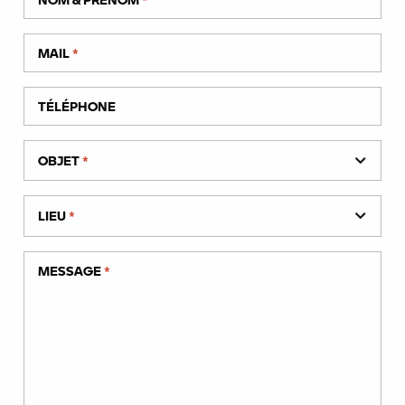
Yamaha, Kawasaki, Suzuki, Triumph, KTM, Ducati,
Harley Davidson, Indian, Royal Enfield, Mash,
MAIL
*
Moto Guzzi... Nous pouvons également les
expédier en région Nouvelle Aquitaine et dans
toute la France.
TÉLÉPHONE
OBJET
*
FILTRES
LIEU
*
HONDA
CUSTOM / NÉO-RÉTRO
MESSAGE
*
AUCUNE MOTO D'OCCASION TROUVÉE