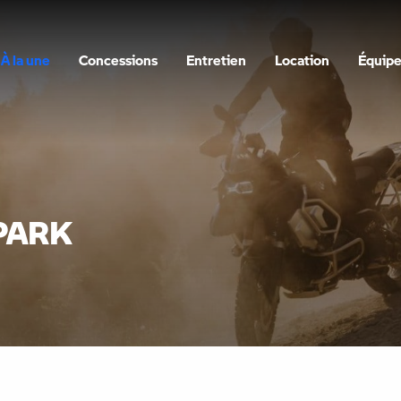
À la une
Concessions
Entretien
Location
Équip
PARK