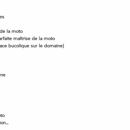
es
 de la moto
rfaite maîtrise de la moto
pace bucolique sur le domaine)
ine
oto
on...