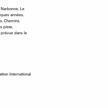
e Narbonne. Le
elques années.
oto. Chemins
s piste.
s prévue dans le
tion International