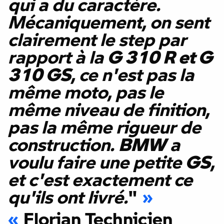
qui a du caractère.
Mécaniquement, on sent
clairement le step par
rapport à la
G 310 R et G
310 GS
, ce n'est pas la
même moto, pas le
même niveau de finition,
pas la même rigueur de
construction.
BMW
a
voulu faire une petite
GS
,
et c'est exactement ce
qu'ils ont livré.
"
Florian Technicien