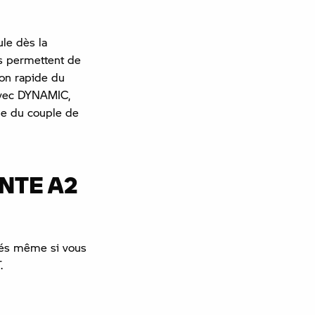
ule dès la
s permettent de
ion rapide du
 Avec DYNAMIC,
ue du couple de
ANTE A2
ôtés même si vous
T.