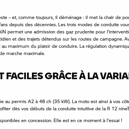
te – et, comme toujours, il déménage : il met la chair de po
fans depuis des décennies. Les trois modes de conduite vou
RAIN permet une admission des gaz prudente pour l’intervent
otidien et des trajets détendus sur les routes de campagne.
ant au maximum du plaisir de conduire. La régulation dynamiq
é de marche maximale.
 FACILES GRÂCE À LA VARI
tée au permis A2 à 48 ch (35 kW). La moto est ainsi à vos c
iter dès vos débuts de la conduite intuitive de la R 12 nine
onibles en concession. Elle est en ce moment à l'essai !