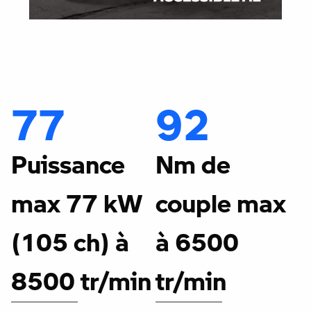
77
92
Puissance
Nm de
max 77 kW
couple max
(105 ch) à
à 6500
8500 tr/min
tr/min