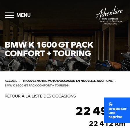
MENU
BMW K 1600 GT PACK
CONFORT + TOURING
ACCUEIL
TROUVEZ VOTRE MOTO D’OCCASION EN NOUVELLE-AQUITAINE
BMW K 1600 GT PACK CONFORT + TOURING
RETOUR À LA LISTE DES OCCASIONS
22 490 €
proposer
une
reprise
22 412 km