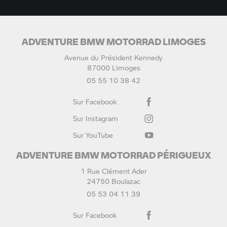
ADVENTURE BMW MOTORRAD LIMOGES
Avenue du Président Kennedy
87000 Limoges
05 55 10 38 42
Sur Facebook
Sur Instagram
Sur YouTube
ADVENTURE BMW MOTORRAD PÉRIGUEUX
1 Rue Clément Ader
24750 Boulazac
05 53 04 11 39
Sur Facebook